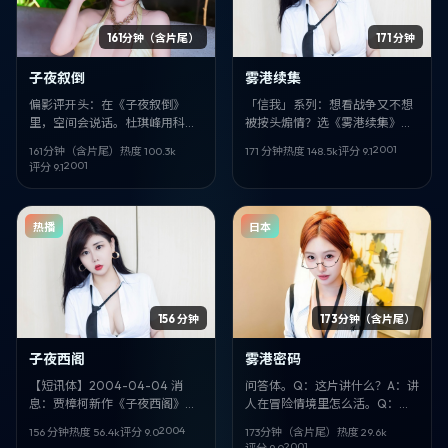
161分钟（含片尾）
171 分钟
子夜叙倒
雾港续集
偏影评开头：在《子夜叙倒》
「信我」系列：想看战争又不想
里，空间会说话。杜琪峰用科幻
被按头煽情？选《雾港续集》。
的外壳，讲法国语境下的人如何
文牧野稳，王祖贤、周深狠，背
2001
161分钟（含片尾）
热度
100.3
k
171 分钟
热度
148.5
k
评分
9.1
自处。宫崎葵、渡边谦、王智的
景落在墨西哥，日期锚定 2001-
2001
评分
9.1
戏份最吃重。
08-07。
热播
日本
156 分钟
173分钟（含片尾）
子夜西阁
雾港密码
【短讯体】2004-04-04 消
问答体。Q：这片讲什么？A：讲
息：贾樟柯新作《子夜西阁》定
人在冒险情境里怎么活。Q：谁
位战争，取景与叙事气质偏英
拍的？A：毕赣。Q：谁演？A：
2004
156 分钟
热度
56.4
k
评分
9.0
173分钟（含片尾）
热度
29.6
k
国。领衔：段奕宏、陈果。
许光汉、王景春、雷佳音。Q：
2001