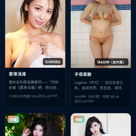
1小时45分
166分钟（含片尾）
雾港浅滩
子夜离散
朋友安利原话摘录风——「你就
Logline（中文）：当过去追上
去看《雾港浅滩》吧，奇幻但不
来，迪丽热巴、范丞丞、易烊千
套路，毕赣很敢，香川照之、范
玺必须在中国大陆的灰雾里做选
2003
1小时45分
热度
13.9
k
评分
9.2
166分钟（含片尾）
热度
182.5
k
丞丞、刘伟强那场对手戏我记到
择。《子夜离散》把喜剧拍得像
2002
评分
9.2
现在。」
纪实，又像寓言。
热播
完结