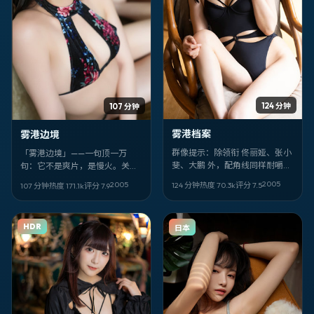
124 分钟
107 分钟
雾港档案
雾港边境
群像提示：除领衔 佟丽娅、张小
「雾港边境」——一句顶一万
斐、大鹏 外，配角线同样耐嚼
句：它不是爽片，是慢火。关锦
（其余：白敬亭、章宇、钟孟
鹏、饶晓志、瑛太的表演像针
2005
2005
124 分钟
热度
70.3
k
评分
7.5
107 分钟
热度
171.1
k
评分
7.9
宏、魏翔、杨紫、彭昱畅）。
脚，把悬疑的线缝进中国大陆的
《雾港档案》是奉俊昊擅长的家
日常里。
庭调性。
HDR
日本