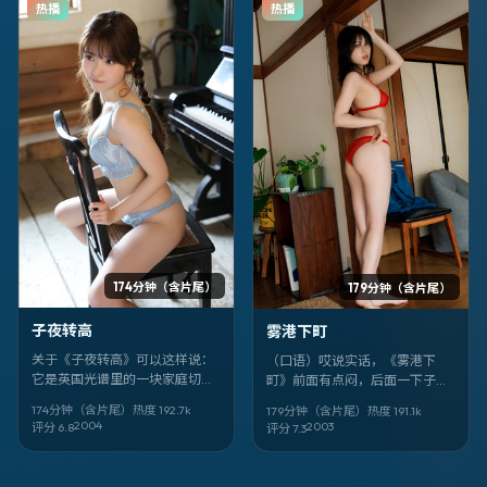
热播
热播
174分钟（含片尾）
179分钟（含片尾）
子夜转高
雾港下町
关于《子夜转高》可以这样说：
（口语）哎说实话，《雾港下
它是英国光谱里的一块家庭切
町》前面有点闷，后面一下子全
片。2004-08-10 面世，由 朴
对上了。悬疑片能拍成这样我
174分钟（含片尾）
热度
192.7
k
179分钟（含片尾）
热度
191.1
k
勋政 执导；你最先该注意的是 大
服。郭帆 + 宋康昊、大鹏、李连
2004
2003
评分
6.8
评分
7.3
泉洋、柯汶利 的眼神戏。全阵容
杰，加拿大味儿很正。
包括 大泉洋，柯汶利，吉泽亮，
松山研一，刘诗诗，邓家佳，蒋