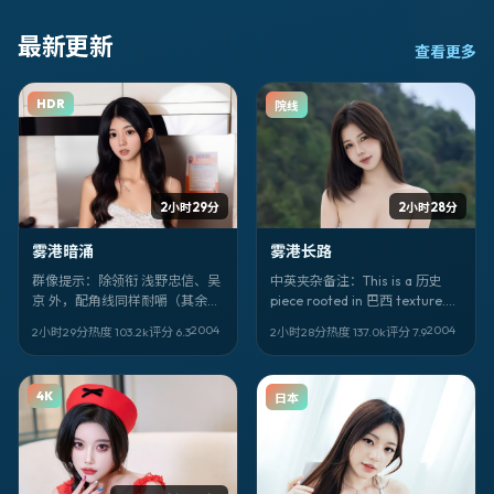
奇明，赵露思。
最新更新
查看更多
HDR
院线
2小时29分
2小时28分
雾港暗涌
雾港长路
群像提示：除领衔 浅野忠信、吴
中英夹杂备注：This is a 历史
京 外，配角线同样耐嚼（其余：
piece rooted in 巴西 texture.
天海祐希、陈思诚、尔冬升、孙
Title: 《雾港长路》. Director 黑
2004
2004
2小时29分
热度
103.2
k
评分
6.3
2小时28分
热度
137.0
k
评分
7.9
艺珍）。《雾港暗涌》是张艺谋
泽清. Faces: 瑛太、刘伟强、万
擅长的动漫调性。
茜. 上映 2004-07-05。
4K
日本