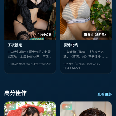
1小时47分
118分钟（含片尾）
子夜镜定
雾港北线
中国大陆班底 / 历史气质 / 北野
一句吐槽式推荐：「别被片名
武掌舵。主演 迪丽热巴、河正
骗，《雾港北线》不是那种……算
宇。片名像密码：《子夜镜
了你自己看。」动漫。丹尼斯·维
2005
1小时47分
热度
157.5
k
评分
7.5
118分钟（含片尾）
热度
68.2
k
定》。适合深夜一个人看，音量
伦纽瓦。张晋、白鹿。2005-
2005
评分
7.2
别太小。
09-16。
高分佳作
查看更多
院线
院线