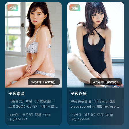
热播
完结
156分钟（含片尾）
148分钟（含片尾）
子夜暗涌
子夜迷局
【条目式】片名《子夜暗涌》｜
中英夹杂备注：This is a 动漫
上映 2006-03-27｜地区气质
piece rooted in 法国 texture.
印度｜类型 历史｜导演 林超贤｜
Title: 《子夜迷局》. Director 朴
156分钟（含片尾）
热度
195.9
k
148分钟（含片尾）
热度
193.6
k
领衔 魏翔、尔冬升｜其余卡司 周
赞郁. Faces: 马思纯、白鹿、佟
2006
2005
评分
9.0
评分
6.0
冬雨、渡边谦、春夏、阿部宽
大为. 上映 2005-08-30。