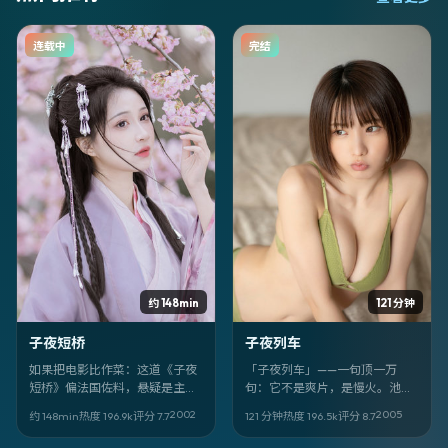
连载中
完结
约 148min
121 分钟
子夜短桥
子夜列车
如果把电影比作菜：这道《子夜
「子夜列车」——一句顶一万
短桥》偏法国佐料，悬疑是主
句：它不是爽片，是慢火。池松
味，洪常秀掌勺火候狠。吴镇
壮亮、白鹿、秦海璐的表演像针
2002
2005
约 148min
热度
196.9
k
评分
7.7
121 分钟
热度
196.5
k
评分
8.7
宇、许光汉负责「提鲜」。
脚，把惊悚的线缝进中国大陆的
日常里。