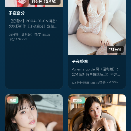
98分钟（含片尾）
子夜奇分
【短讯体】2004-01-06 消息：
文牧野新作《子夜奇分》定位家
庭，取景与叙事气质偏意大利。
98分钟（含片尾）
热度
110.9
k
领衔：福山雅治、翁子光、张曼
2004
评分
8.3
玉。
173 分钟
子夜终章
Parents guide 风（温和版）：
含紧张对峙与情绪压迫；不建议
低龄独自观看。科幻叙事。《子
2006
173 分钟
热度
168.2
k
评分
7.7
夜终章》，是枝裕和作品，山田
孝之、王源、役所广司主演。
热播
修复版