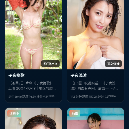
约 116min
142 分钟
子夜挽歌
子夜浅滩
【条目式】片名《子夜挽歌》｜
（口语）哎说实话，《子夜浅
上映 2004-10-19｜地区气质 中
滩》前面有点闷，后面一下子全
国香港｜类型 历史｜导演 李沧东
对上了。战争片能拍成这样我
2004
2006
约 116min
热度
14.5
k
评分
9.3
142 分钟
热度
157.2
k
评分
9.3
｜领衔 翁子光、阿部宽｜其余卡
服。吉尔莫·德尔·托罗 + 弗洛伦丝·
司 雷佳音、吴磊、金城武、安藤
皮尤、任达华，西班牙味儿很
樱、张曼玉、郑保瑞、张婉婷、
正。
连载中
独播
朴宝剑