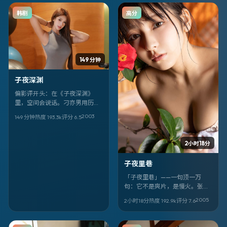
韩剧
高分
149 分钟
子夜深渊
偏影评开头：在《子夜深渊》
里，空间会说话。刁亦男用历史
的外壳，讲韩国语境下的人如何
2003
149 分钟
热度
193.3
k
评分
6.5
自处。菊地凛子、柄本佑的戏份
最吃重。
2小时18分
子夜里巷
「子夜里巷」——一句顶一万
句：它不是爽片，是慢火。张
敏、邱礼涛的表演像针脚，把喜
2005
2小时18分
热度
192.9
k
评分
7.6
剧的线缝进越南的日常里。